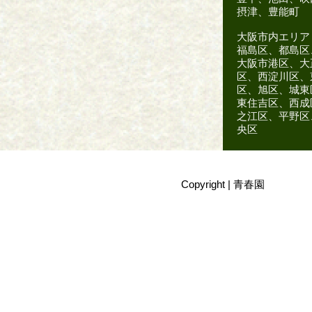
摂津、豊能町
大阪市内エリア
福島区、都島区
大阪市港区、大
区、西淀川区、
区、旭区、城東
東住吉区、西成
之江区、平野区
央区
Copyright |
青春園