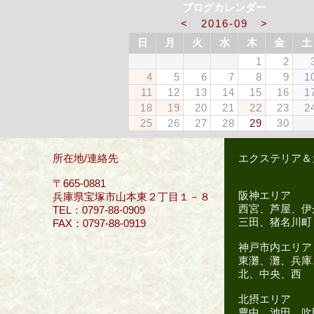
ブログカレンダー
<
2016-09
>
日
月
火
水
木
金
土
1
2
4
5
6
7
8
9
1
11
12
13
14
15
16
1
18
19
20
21
22
23
2
25
26
27
28
29
30
所在地/連絡先
エクステリア＆
〒665-0881
阪神エリア
兵庫県宝塚市山本東２丁目１－８
西宮、芦屋、伊
TEL：0797-88-0909
三田、猪名川町
FAX：0797-88-0919
神戸市内エリア
東灘、灘、兵庫
北、中央、西
北摂エリア
豊中、池田、吹