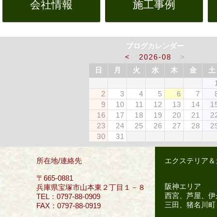
会社情報
施工事例
ブログカレンダー
<
2026-08
>
日
月
火
水
木
金
土
2
3
4
5
6
7
9
10
11
12
13
14
1
16
17
18
19
20
21
2
23
24
25
26
27
28
2
30
31
所在地/連絡先
エクステリア＆
〒665-0881
阪神エリア
兵庫県宝塚市山本東２丁目１－８
西宮、芦屋、伊
TEL：0797-88-0909
三田、猪名川町
FAX：0797-88-0919